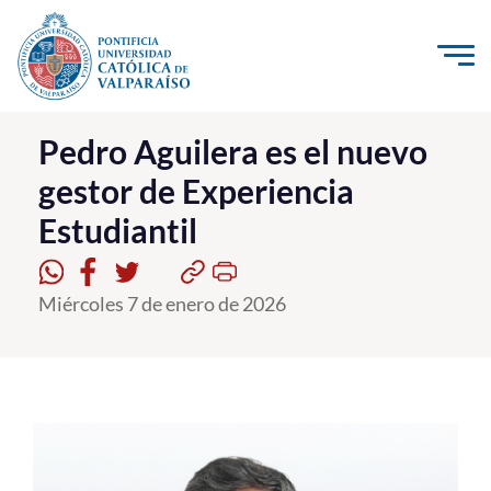
Click acá para ir directamente al contenido
La Universidad
Pedro Aguilera es el nuevo
gestor de Experiencia
Investigación, Creación e Innovación
Estudiantil
PUCV Internacional
Vinculación con el Medio
Miércoles 7 de enero de 2026
Admisión
Pregrado
Postgrado
Formación Continua