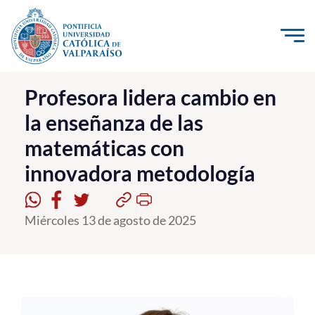
Click acá para ir directamente al contenido
La Universidad
Profesora lidera cambio en
la enseñanza de las
Investigación, Creación e Innovación
matemáticas con
PUCV Internacional
innovadora metodología
Vinculación con el Medio
Admisión
Miércoles 13 de agosto de 2025
Pregrado
Postgrado
Formación Continua