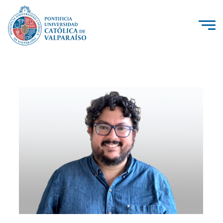
La Universidad
Investigación, Creación e Innovación
PUCV Internacional
Vinculación con el Medio
Admisión
Pregrado
Postgrado
Formación Continua