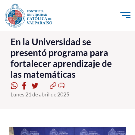
Click acá para ir directamente al contenido
La Universidad
En la Universidad se
presentó programa para
Investigación, Creación e Innovación
fortalecer aprendizaje de
PUCV Internacional
las matemáticas
Vinculación con el Medio
Admisión
Lunes 21 de abril de 2025
Pregrado
Postgrado
Formación Continua