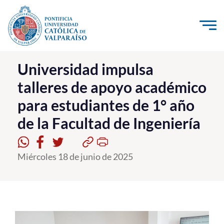
Click acá para ir directamente al contenido
La Universidad
Universidad impulsa
talleres de apoyo académico
Investigación, Creación e Innovación
para estudiantes de 1° año
PUCV Internacional
de la Facultad de Ingeniería
Vinculación con el Medio
Admisión
Miércoles 18 de junio de 2025
Pregrado
Postgrado
Formación Continua