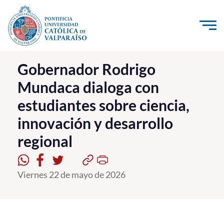
Click acá para ir directamente al contenido
La Universidad
Gobernador Rodrigo
Mundaca dialoga con
Investigación, Creación e Innovación
estudiantes sobre ciencia,
PUCV Internacional
innovación y desarrollo
Vinculación con el Medio
regional
Admisión
Viernes 22 de mayo de 2026
Pregrado
Postgrado
Formación Continua