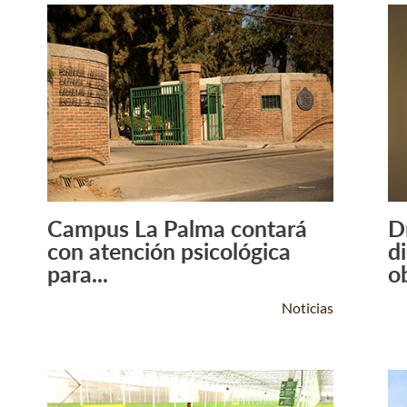
Campus La Palma contará
D
Leer Más +
con atención psicológica
d
para...
o
Noticias