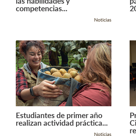
las habilidades y
p
competencias...
2
Noticias
Estudiantes de primer año
P
Leer Más +
realizan actividad práctica...
C
re
Noticias