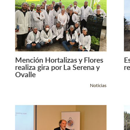
Mención Hortalizas y Flores
E
Leer Más +
realiza gira por La Serena y
re
Ovalle
Noticias