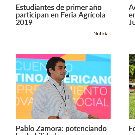
Estudiantes de primer año
A
Leer Más +
participan en Feria Agrícola
e
2019
Ju
Noticias
Pablo Zamora: potenciando
F
Leer Más +