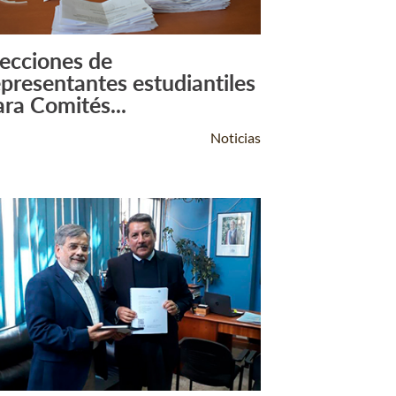
lecciones de
Leer Más +
epresentantes estudiantiles
ara Comités...
Noticias