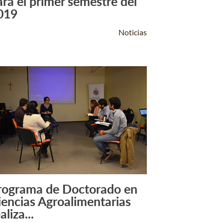
ara el primer semestre del
019
Noticias
rograma de Doctorado en
Leer Más +
iencias Agroalimentarias
aliza...