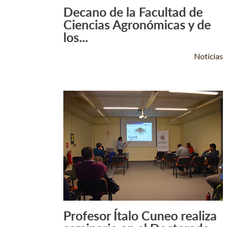
Decano de la Facultad de
Leer Más +
Ciencias Agronómicas y de
los...
Noticias
Profesor Ítalo Cuneo realiza
Leer Más +