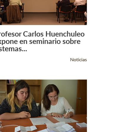
rofesor Carlos Huenchuleo
Leer Más +
xpone en seminario sobre
stemas...
Noticias