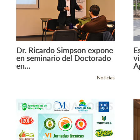
Dr. Ricardo Simpson expone
E
Leer Más +
en seminario del Doctorado
v
en...
A
Noticias