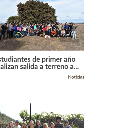
studiantes de primer año
Leer Más +
alizan salida a terreno a...
Noticias