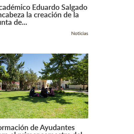
cadémico Eduardo Salgado
Leer Más +
ncabeza la creación de la
nta de...
Noticias
ormación de Ayudantes
Leer Más +