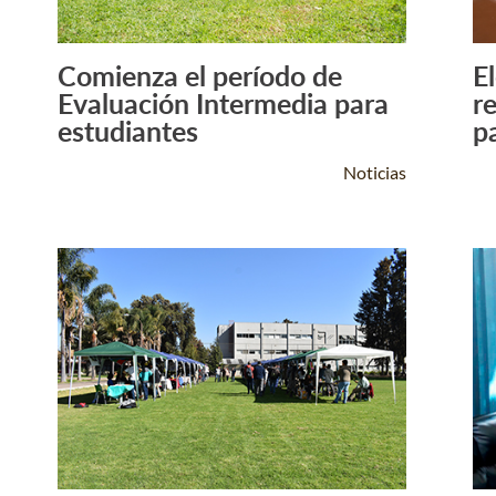
Comienza el período de
E
Leer Más +
Evaluación Intermedia para
r
estudiantes
p
Noticias