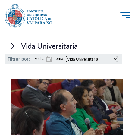
La Universidad
Vida Universitaria
Investigación, Creación e Innovación
Filtrar por:
Fecha
Tema
PUCV Internacional
Vinculación con el Medio
Admisión
Pregrado
Postgrado
Formación Continua