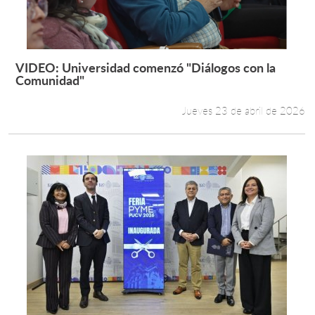
Estudiantes
Académicos
VIDEO: Universidad comenzó "Diálogos con la
Leer más +
Comunidad"
Funcionarios
Jueves 23 de abril de 2026
Alumni
English