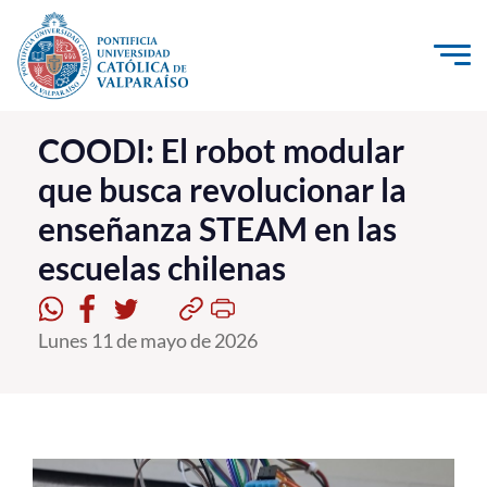
Click acá para ir directamente al contenido
La Universidad
COODI: El robot modular
que busca revolucionar la
Investigación, Creación e Innovación
enseñanza STEAM en las
PUCV Internacional
escuelas chilenas
Vinculación con el Medio
Admisión
Lunes 11 de mayo de 2026
Pregrado
Postgrado
Formación Continua