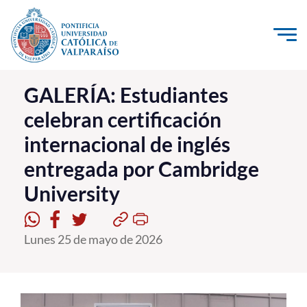
Click acá para ir directamente al contenido
La Universidad
GALERÍA: Estudiantes
celebran certificación
Investigación, Creación e Innovación
internacional de inglés
PUCV Internacional
entregada por Cambridge
Vinculación con el Medio
University
Admisión
Lunes 25 de mayo de 2026
Pregrado
Postgrado
Formación Continua