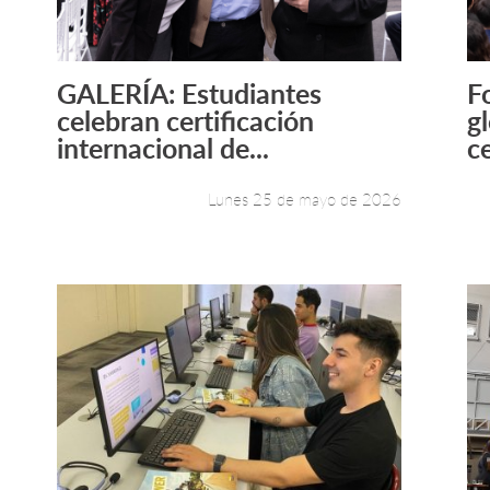
GALERÍA: Estudiantes
F
Leer más +
celebran certificación
g
internacional de...
ce
Lunes 25 de mayo de 2026