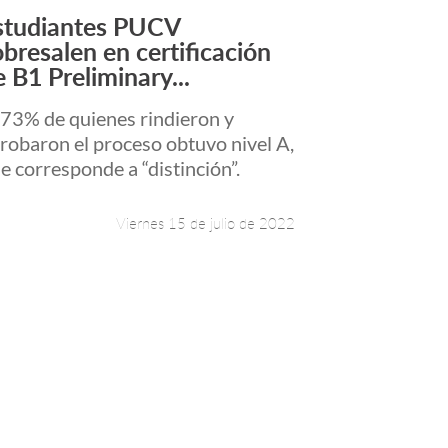
studiantes PUCV
Leer más +
obresalen en certificación
e B1 Preliminary...
 73% de quienes rindieron y
robaron el proceso obtuvo nivel A,
e corresponde a “distinción”.
Viernes 15 de julio de 2022