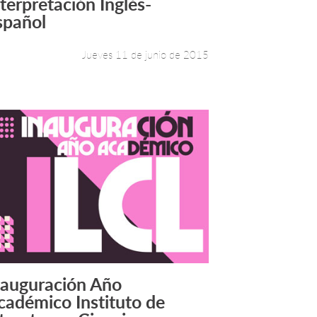
nterpretación Inglés-
Leer más +
spañol
Jueves 11 de junio de 2015
nauguración Año
Leer más +
cadémico Instituto de