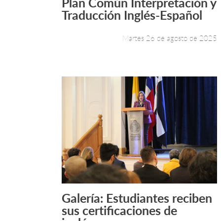
Plan Común Interpretación y
Leer más +
Traducción Inglés-Español
Martes 26 de agosto de 2025
Galería: Estudiantes reciben
Leer más +
sus certificaciones de