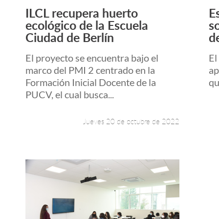
ILCL recupera huerto
E
Leer más +
ecológico de la Escuela
s
Ciudad de Berlín
d
El proyecto se encuentra bajo el
El
marco del PMI 2 centrado en la
ap
Formación Inicial Docente de la
qu
PUCV, el cual busca...
Jueves 20 de octubre de 2022