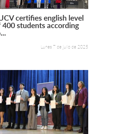
UCV certifies english level
Leer más +
f 400 students according
...
Lunes 7 de julio de 2025