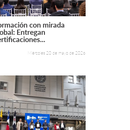
ormación con mirada
Leer más +
lobal: Entregan
rtificaciones...
Miércoles 20 de mayo de 2026