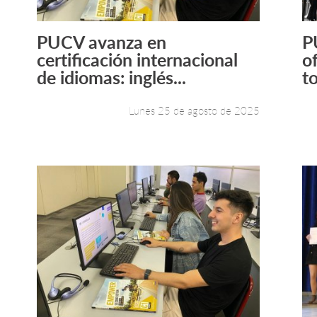
PUCV avanza en
P
Leer más +
certificación internacional
o
de idiomas: inglés...
to
Lunes 25 de agosto de 2025