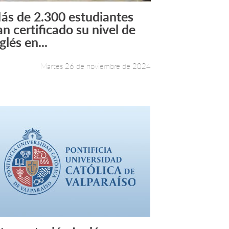
ás de 2.300 estudiantes
Leer más +
an certificado su nivel de
glés en...
Martes 26 de noviembre de 2024