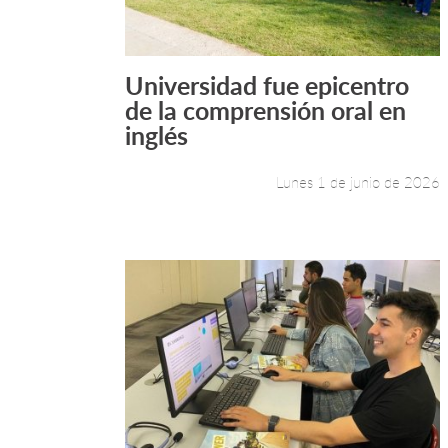
Universidad fue epicentro
Leer más +
de la comprensión oral en
inglés
Lunes 1 de junio de 2026