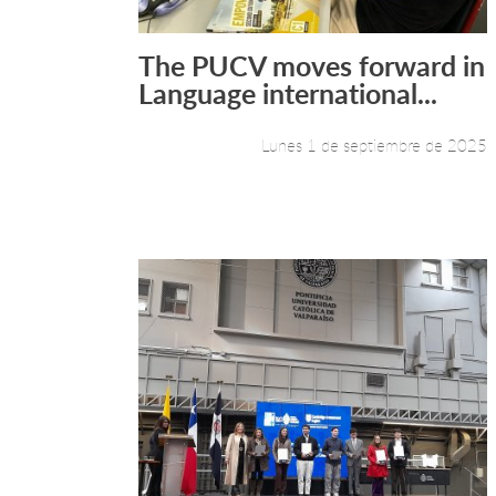
The PUCV moves forward in
Leer más +
Language international...
Lunes 1 de septiembre de 2025