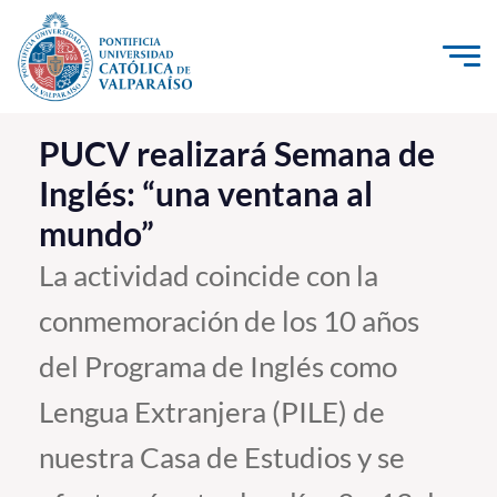
Click acá para ir directamente al contenido
La Universidad
PUCV realizará Semana de
Inglés: “una ventana al
Investigación, Creación e Innovación
mundo”
PUCV Internacional
Vinculación con el Medio
La actividad coincide con la
conmemoración de los 10 años
Admisión
del Programa de Inglés como
Pregrado
Lengua Extranjera (PILE) de
Postgrado
nuestra Casa de Estudios y se
Formación Continua