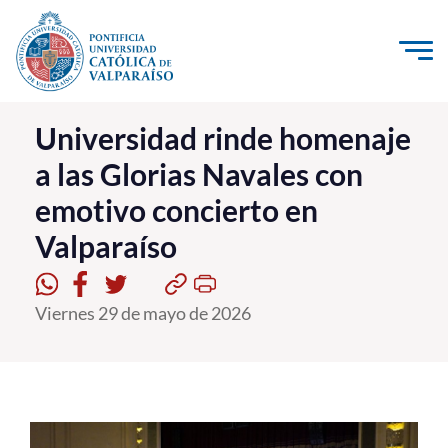
Click acá para ir directamente al contenido
La Universidad
Universidad rinde homenaje
a las Glorias Navales con
Investigación, Creación e Innovación
emotivo concierto en
PUCV Internacional
Valparaíso
Vinculación con el Medio
Admisión
Viernes 29 de mayo de 2026
Pregrado
Postgrado
Formación Continua