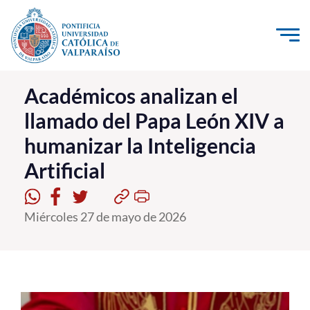
Click acá para ir directamente al contenido
La Universidad
Académicos analizan el
llamado del Papa León XIV a
Investigación, Creación e Innovación
humanizar la Inteligencia
PUCV Internacional
Artificial
Vinculación con el Medio
Admisión
Miércoles 27 de mayo de 2026
Pregrado
Postgrado
Formación Continua