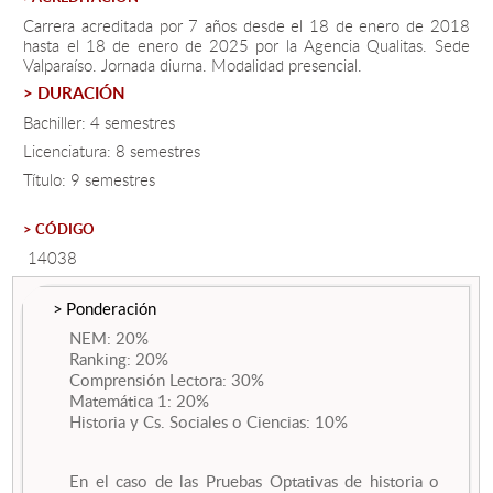
Carrera acreditada por 7 años desde el 18 de enero de 2018
hasta el 18 de enero de 2025 por la Agencia Qualitas. Sede
Estudiantes
Valparaíso. Jornada diurna. Modalidad presencial.
> DURACIÓN
Académicos
Bachiller: 4 semestres
Funcionarios
Licenciatura: 8 semestres
Título: 9 semestres
Alumni
> CÓDIGO
14038
English
> Ponderación
NEM: 20%
Ranking: 20%
Comprensión Lectora: 30%
Matemática 1: 20%
Historia y Cs. Sociales o Ciencias: 10%
En el caso de las Pruebas Optativas de historia o