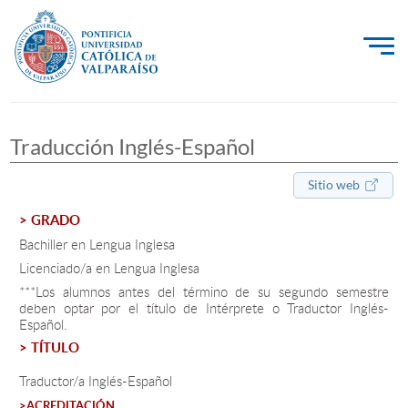
La Universidad
Traducción Inglés-Español
Investigación, Creación e Innovación
PUCV Internacional
Sitio web
Vinculación con el Medio
> GRADO
Bachiller en Lengua Inglesa
Licenciado/a en Lengua Inglesa
Admisión
***Los alumnos antes del término de su segundo semestre
deben optar por el título de Intérprete o Traductor Inglés-
Español.
Pregrado
> TÍTULO
Postgrado
Traductor/a Inglés-Español
Formación Continua
>ACREDITACIÓN