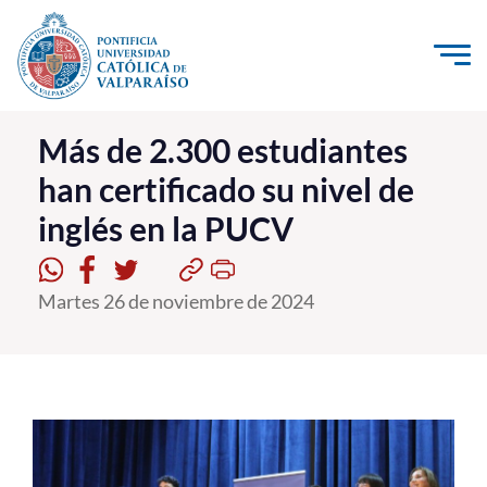
Click acá para ir directamente al contenido
La Universidad
Más de 2.300 estudiantes
han certificado su nivel de
Investigación, Creación e Innovación
inglés en la PUCV
PUCV Internacional
Vinculación con el Medio
Martes 26 de noviembre de 2024
Admisión
Pregrado
Postgrado
Formación Continua