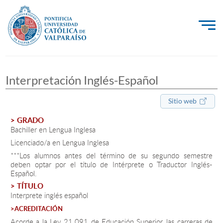
La Universidad
Interpretación Inglés-Español
Investigación, Creación e Innovación
PUCV Internacional
Sitio web
Vinculación con el Medio
> GRADO
Bachiller en Lengua Inglesa
Licenciado/a en Lengua Inglesa
Admisión
***Los alumnos antes del término de su segundo semestre
deben optar por el título de Intérprete o Traductor Inglés-
Español.
Pregrado
> TÍTULO
Interprete inglés español
Postgrado
>ACREDITACIÓN
Formación Continua
Acorde a la Ley 21.091 de Educación Superior, las carreras de