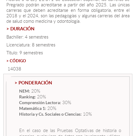
Pregrado podrán acreditarse a partir del año 2025. Las únicas
carreras que deben acreditarse en forma obligatoria, entre el
2018 y el 2024, son las pedagogías y algunas carreras del área
Estudiantes
de salud como medicina y odontología.
Académicos
> DURACIÓN
Bachiller: 4 semestres
Funcionarios
Licenciatura: 8 semestres
Alumni
Título: 9 semestres
> CÓDIGO
14038
English
> PONDERACIÓN
20%
NEM:
20%
Ranking:
30%
Comprensión Lectora:
20%
Matemática 1:
10%
Historia y Cs. Sociales o Ciencias:
En el caso de las Pruebas Optativas de historia o