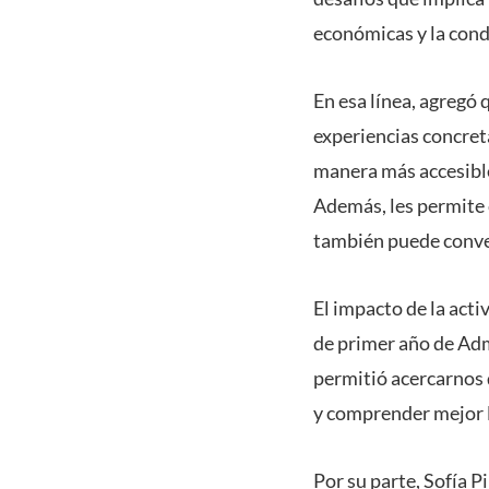
económicas y la condu
En esa línea, agregó
experiencias concret
manera más accesible
Además, les permite 
también puede conver
El impacto de la act
de primer año de Adm
permitió acercarnos 
y comprender mejor l
Por su parte, Sofía 