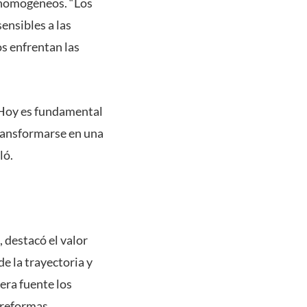
s homogéneos. “Los
ensibles a las
os enfrentan las
. Hoy es fundamental
transformarse en una
ló.
, destacó el valor
e la trayectoria y
era fuente los
e reformas