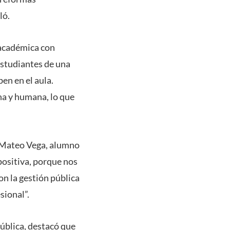
ló.
 académica con
estudiantes de una
en en el aula.
na y humana, lo que
. Mateo Vega, alumno
positiva, porque nos
n la gestión pública
sional”.
ública, destacó que