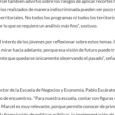
arcel también advirtió sobre los riesgos de aplicar recorte
ios realizados de manera indiscriminada pueden ser poco s
territoriales. No todos los programas ni todos los territori
 lo que se requiere un análisis más fino”, sostuvo.
l interés de los jóvenes por reflexionar sobre estos temas
e mirar hacia adelante, porque esa visión de futuro puede 
nte que quedarse únicamente observando el pasado”, seña
rector de la Escuela de Negocios y Economía, Pablo Escárate
o de encuentros. “Para nuestra escuela, contar con figuras d
 Marcel es muy relevante, porque permite conocer de prim
 la formulación de políticas públicas, la implementación d