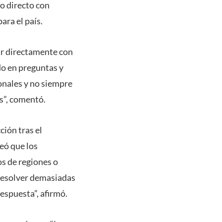
go directo con
ara el país.
gar directamente con
o en preguntas y
onales y no siempre
es”, comentó.
ción tras el
eó que los
s de regiones o
 resolver demasiadas
espuesta”, afirmó.