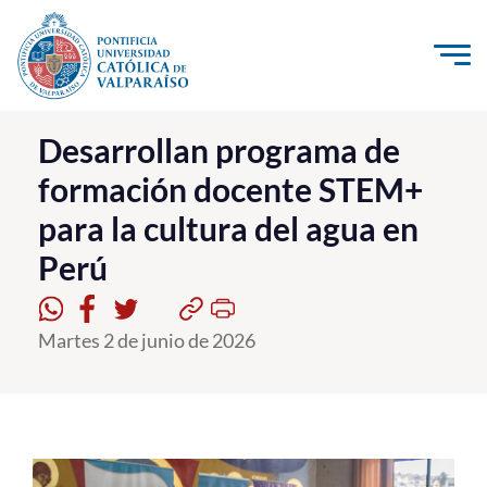
Click acá para ir directamente al contenido
La Universidad
Desarrollan programa de
formación docente STEM+
Investigación, Creación e Innovación
para la cultura del agua en
PUCV Internacional
Perú
Vinculación con el Medio
Admisión
Martes 2 de junio de 2026
Pregrado
Postgrado
Formación Continua