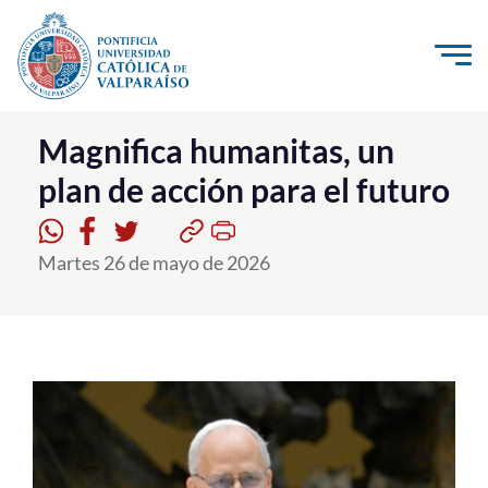
Click acá para ir directamente al contenido
La Universidad
Magnifica humanitas, un
plan de acción para el futuro
Investigación, Creación e Innovación
PUCV Internacional
Martes 26 de mayo de 2026
Vinculación con el Medio
Admisión
Pregrado
Postgrado
Formación Continua