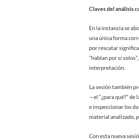
Claves del análisis c
En la instancia se ab
una única forma corr
por rescatar signific
“hablan por sí solos”
interpretación.
La sesión también pro
—el “¿para qué?” de l
e inspeccionar los da
material analizado, 
Con esta nueva sesi