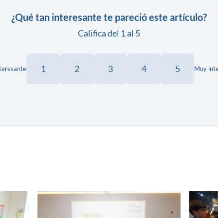
¿Qué tan interesante te pareció este artículo?
Califica del 1 al 5
1
2
3
4
5
teresante
Muy int