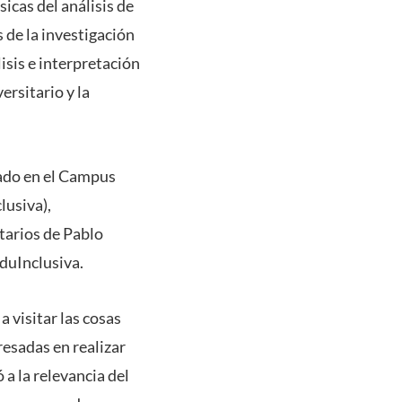
sicas del análisis de
de la investigación
isis e interpretación
ersitario y la
cado en el Campus
lusiva),
ntarios de Pablo
duInclusiva.
a visitar las cosas
esadas en realizar
 a la relevancia del