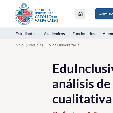
Click acá para ir directamente al contenido
Admisi
Estudiantes
Académicos
Funcionarios
Alum
Inicio
Noticias
Vida Universitaria
EduInclusi
análisis d
cualitativa