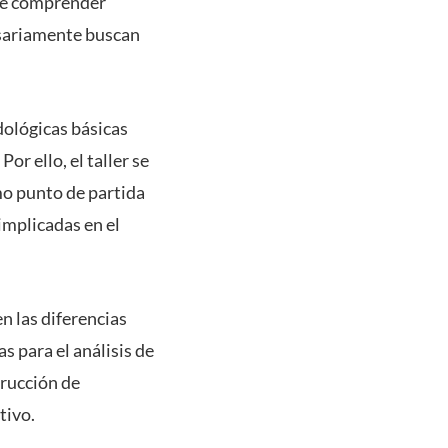
ite comprender
esariamente buscan
ológicas básicas
or ello, el taller se
mo punto de partida
implicadas en el
en las diferencias
s para el análisis de
trucción de
tivo.