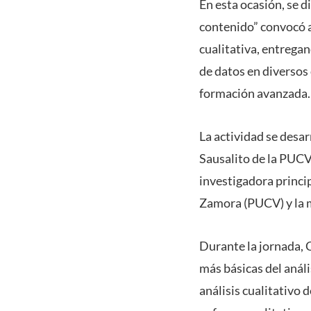
En esta ocasión, se d
contenido” convocó a
cualitativa, entregan
de datos en diversos 
formación avanzada.
La actividad se desa
Sausalito de la PUCV
investigadora princip
Zamora (PUCV) y la 
Durante la jornada, Ca
más básicas del anál
análisis cualitativo 