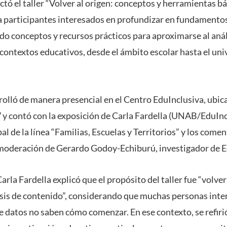
ictó el taller “Volver al origen: conceptos y herramientas bá
 participantes interesados en profundizar en fundamentos 
do conceptos y recursos prácticos para aproximarse al anál
contextos educativos, desde el ámbito escolar hasta el univ
rrolló de manera presencial en el Centro EduInclusiva, ubi
 y contó con la exposición de Carla Fardella (UNAB/EduInc
al de la línea “Familias, Escuelas y Territorios” y los come
moderación de Gerardo Godoy-Echiburú, investigador de E
rla Fardella explicó que el propósito del taller fue “volver 
isis de contenido”, considerando que muchas personas inter
de datos no saben cómo comenzar. En ese contexto, se refirió