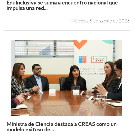
EduInclusiva se suma a encuentro nacional que
Leer más +
impulsa una red...
Estudiantes
Miércoles 5 de agosto de 2026
Académicos
Funcionarios
Alumni
English
Ministra de Ciencia destaca a CREAS como un
Leer más +
modelo exitoso de...