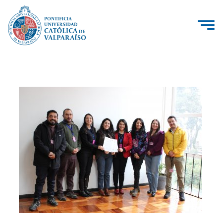
La Universidad
Investigación, Creación e Innovación
PUCV Internacional
Vinculación con el Medio
Admisión
Pregrado
Postgrado
Formación Continua