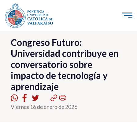
Click acá para ir directamente al contenido
La Universidad
Congreso Futuro:
Universidad contribuye en
Investigación, Creación e Innovación
conversatorio sobre
PUCV Internacional
impacto de tecnología y
Vinculación con el Medio
aprendizaje
Admisión
Viernes 16 de enero de 2026
Pregrado
Postgrado
Formación Continua