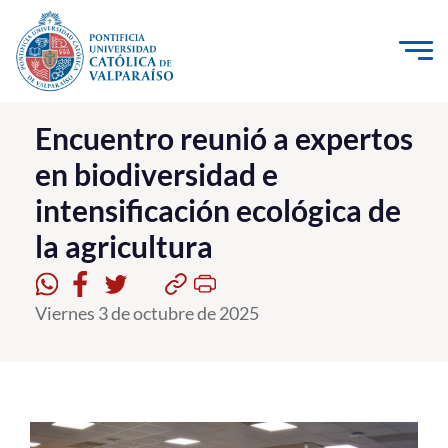
Click acá para ir directamente al contenido
La Universidad
Encuentro reunió a expertos
en biodiversidad e
Investigación, Creación e Innovación
intensificación ecológica de
PUCV Internacional
la agricultura
Vinculación con el Medio
Admisión
Viernes 3 de octubre de 2025
Pregrado
Postgrado
Formación Continua