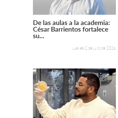
De las aulas a la academia:
Leer más +
César Barrientos fortalece
su...
Jueves 2 de julio de 2026