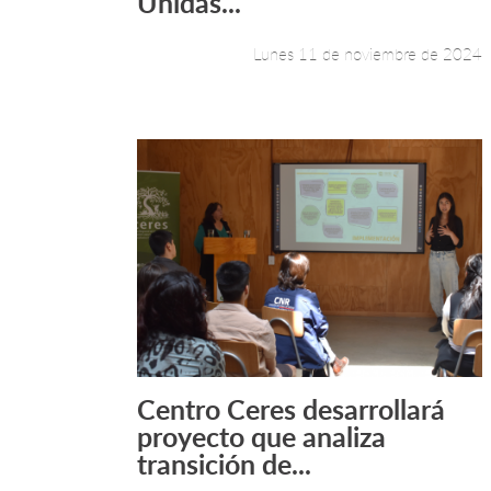
Unidas...
Lunes 11 de noviembre de 2024
Centro Ceres desarrollará
Leer más +
proyecto que analiza
transición de...