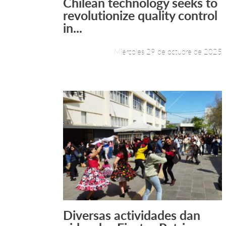
Chilean technology seeks to
Leer más +
revolutionize quality control
in...
Miércoles 29 de octubre de 2025
Diversas actividades dan
Leer más +