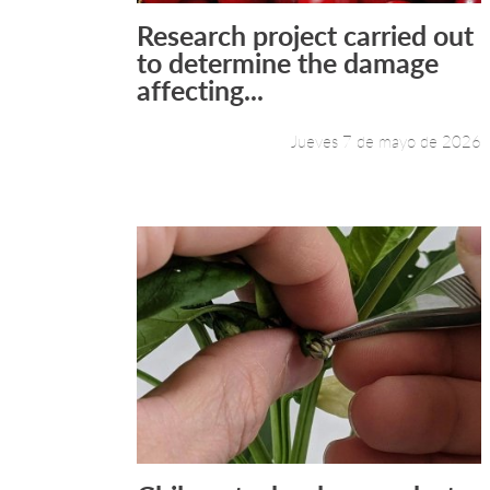
Research project carried out
Leer más +
to determine the damage
affecting...
Jueves 7 de mayo de 2026