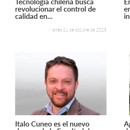
Tecnología chilena busca
E
Leer más +
revolucionar el control de
e
calidad en...
in
Martes 21 de octubre de 2025
Italo Cuneo es el nuevo
A
Leer más +