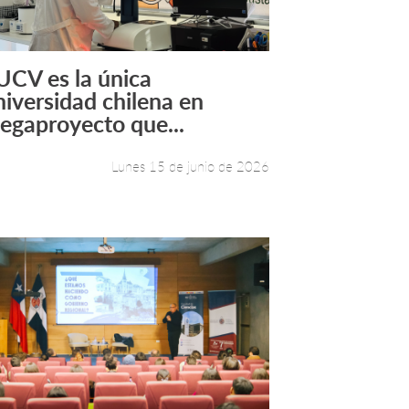
UCV es la única
Leer más +
niversidad chilena en
egaproyecto que...
Lunes 15 de junio de 2026