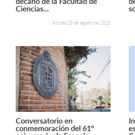
decano de la Facultad de
d
Ciencias...
so
Miércoles 20 de agosto de 2025
Conversatorio en
I
Leer más +
conmemoración del 61°
e