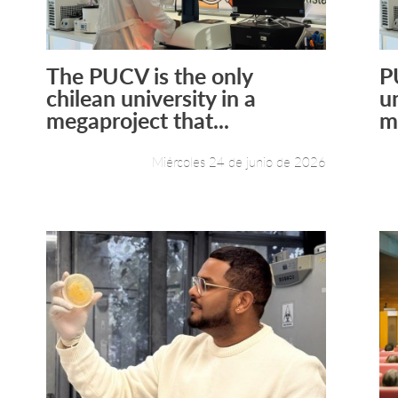
The PUCV is the only
P
Leer más +
chilean university in a
u
megaproject that...
m
Miércoles 24 de junio de 2026