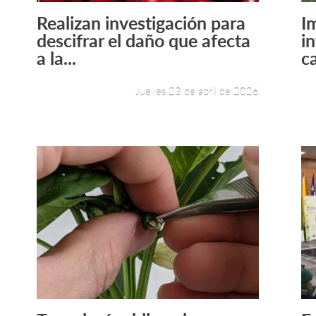
Realizan investigación para
I
Leer más +
descifrar el daño que afecta
i
a la...
ca
Jueves 23 de abril de 2026