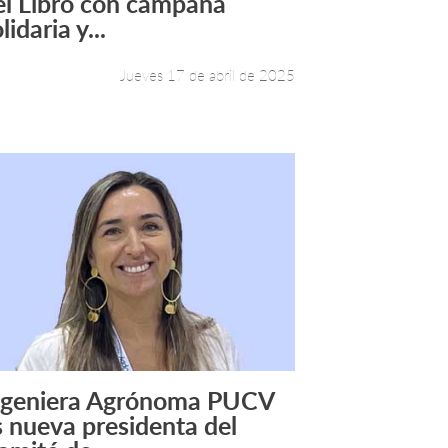
el Libro con campaña
lidaria y...
Jueves 17 de abril de 2025
ngeniera Agrónoma PUCV
Leer más +
s nueva presidenta del