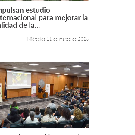
mpulsan estudio
Leer más +
nternacional para mejorar la
lidad de la...
Miércoles 11 de marzo de 2026