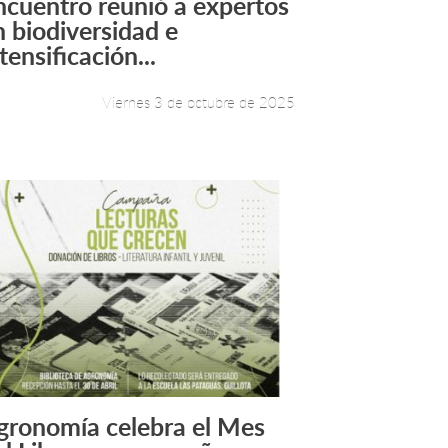
ncuentro reunió a expertos
Leer más +
n biodiversidad e
tensificación...
Viernes 3 de octubre de 2025
gronomía celebra el Mes
Leer más +