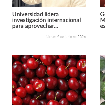
Universidad lidera
G
Leer más +
investigación internacional
M
para aprovechar...
e
Martes 9 de junio de 2026