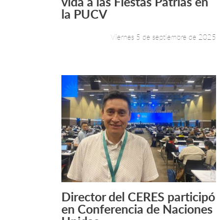
vida a las Fiestas Patrias en
la PUCV
Viernes 5 de septiembre de 2025
Director del CERES participó
Leer más +
en Conferencia de Naciones