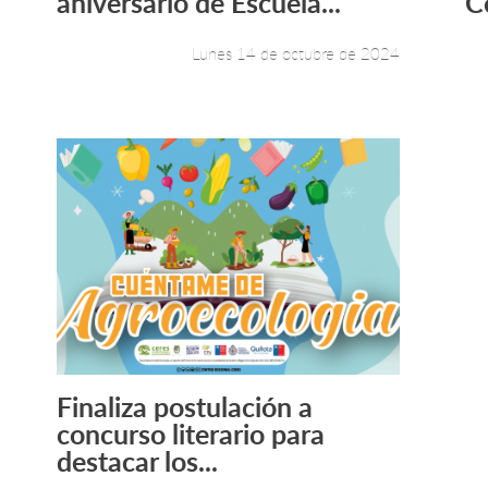
aniversario de Escuela...
C
Lunes 14 de octubre de 2024
Finaliza postulación a
Leer más +
concurso literario para
destacar los...