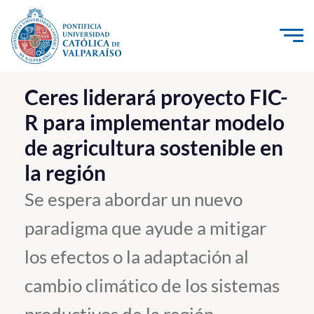
Click acá para ir directamente al contenido
La Universidad
Ceres liderará proyecto FIC-
R para implementar modelo
Investigación, Creación e Innovación
de agricultura sostenible en
PUCV Internacional
la región
Vinculación con el Medio
Se espera abordar un nuevo
Admisión
paradigma que ayude a mitigar
Pregrado
los efectos o la adaptación al
Postgrado
cambio climático de los sistemas
Formación Continua