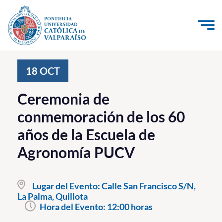
Click acá para ir directamente al contenido
La Universidad
18
OCT
Investigación, Creación e Innovación
Ceremonia de
PUCV Internacional
conmemoración de los 60
Vinculación con el Medio
años de la Escuela de
Agronomía PUCV
Admisión
Pregrado
Lugar del Evento:
Calle San Francisco S/N,
La Palma, Quillota
Postgrado
Hora del Evento:
12:00 horas
Formación Continua