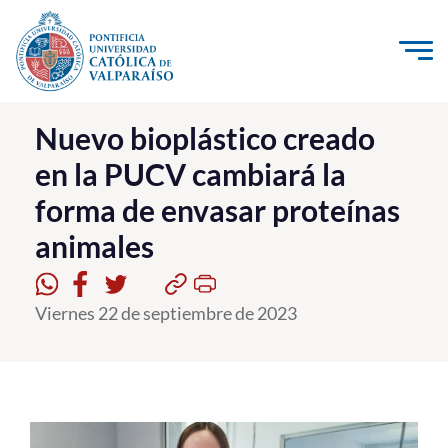
Click acá para ir directamente al contenido
La Universidad
Nuevo bioplástico creado
en la PUCV cambiará la
Investigación, Creación e Innovación
forma de envasar proteínas
PUCV Internacional
animales
Vinculación con el Medio
Admisión
Viernes 22 de septiembre de 2023
Pregrado
Postgrado
Formación Continua