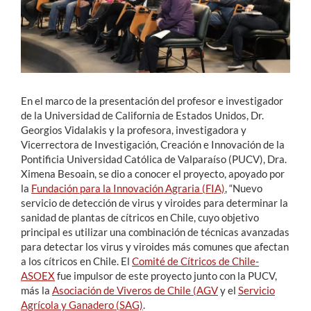
En el marco de la presentación del profesor e investigador
de la Universidad de California de Estados Unidos, Dr.
Georgios Vidalakis y la profesora, investigadora y
Vicerrectora de Investigación, Creación e Innovación de la
Pontificia Universidad Católica de Valparaíso (PUCV), Dra.
Ximena Besoain, se dio a conocer el proyecto, apoyado por
la
Fundación para la Innovación Agraria (FIA)
, “Nuevo
servicio de detección de virus y viroides para determinar la
sanidad de plantas de cítricos en Chile, cuyo objetivo
principal es utilizar una combinación de técnicas avanzadas
para detectar los virus y viroides más comunes que afectan
a los cítricos en Chile. El
Comité de Cítricos de Chile-
ASOEX
fue impulsor de este proyecto junto con la PUCV,
más la
Asociación de Viveros de Chile (AGV
y el
Servicio
Agrícola y Ganadero (SAG)
.