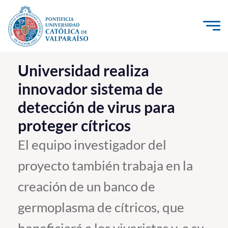
Click acá para ir directamente al contenido
La Universidad
Universidad realiza
innovador sistema de
Investigación, Creación e Innovación
detección de virus para
PUCV Internacional
proteger cítricos
Vinculación con el Medio
El equipo investigador del
Admisión
proyecto también trabaja en la
Pregrado
creación de un banco de
Postgrado
germoplasma de cítricos, que
Formación Continua