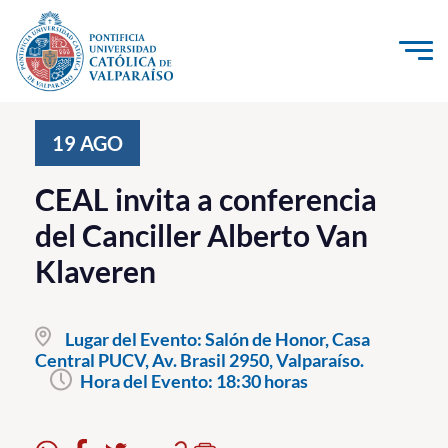
Click acá para ir directamente al contenido
La Universidad
19
AGO
Investigación, Creación e Innovación
CEAL invita a conferencia
PUCV Internacional
del Canciller Alberto Van
Vinculación con el Medio
Klaveren
Admisión
Lugar del Evento:
Salón de Honor, Casa
Pregrado
Central PUCV, Av. Brasil 2950, Valparaíso.
Hora del Evento:
18:30 horas
Postgrado
Formación Continua