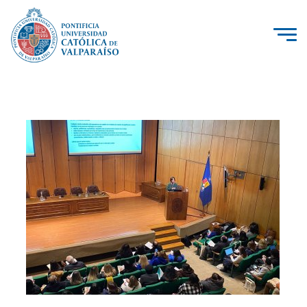
La Universidad
Investigación, Creación e Innovación
PUCV Internacional
Vinculación con el Medio
Admisión
Pregrado
Postgrado
Formación Continua