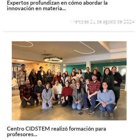
Expertos profundizan en cómo abordar la
Leer más +
innovación en materia...
Estudiantes
Miércoles 21 de agosto de 2024
Académicos
Funcionarios
Alumni
English
Centro CIDSTEM realizó formación para
Leer más +
profesores...