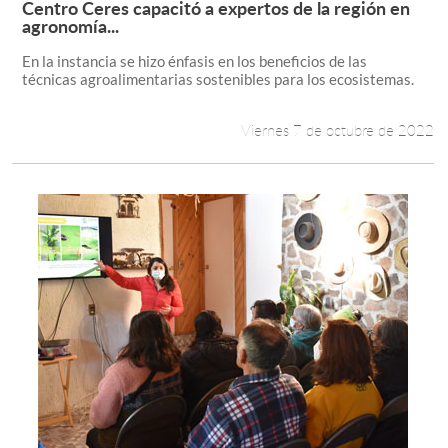
Centro Ceres capacitó a expertos de la región en
Leer más +
agronomía...
Estudiantes
En la instancia se hizo énfasis en los beneficios de las
técnicas agroalimentarias sostenibles para los ecosistemas.
Académicos
Funcionarios
Viernes 7 de octubre de 2022
Alumni
English