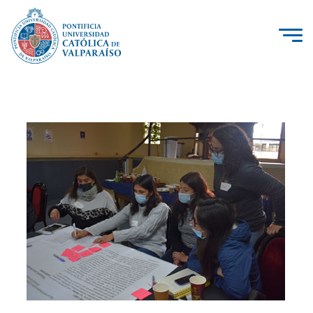
La Universidad
Investigación, Creación e Innovación
PUCV Internacional
Vinculación con el Medio
Admisión
Pregrado
Postgrado
Formación Continua