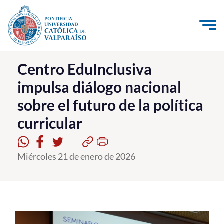
Click acá para ir directamente al contenido
La Universidad
Centro EduInclusiva
impulsa diálogo nacional
Investigación, Creación e Innovación
sobre el futuro de la política
PUCV Internacional
curricular
Vinculación con el Medio
Admisión
Miércoles 21 de enero de 2026
Pregrado
Postgrado
Formación Continua