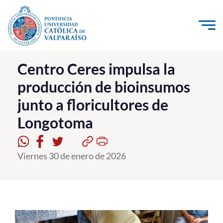
Click acá para ir directamente al contenido
La Universidad
Centro Ceres impulsa la
producción de bioinsumos
Investigación, Creación e Innovación
junto a floricultores de
PUCV Internacional
Longotoma
Vinculación con el Medio
Admisión
Viernes 30 de enero de 2026
Pregrado
Postgrado
Formación Continua