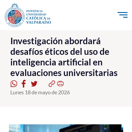
Click acá para ir directamente al contenido
La Universidad
Investigación abordará
desafíos éticos del uso de
Investigación, Creación e Innovación
inteligencia artificial en
PUCV Internacional
evaluaciones universitarias
Vinculación con el Medio
Admisión
Lunes 18 de mayo de 2026
Pregrado
Postgrado
Formación Continua