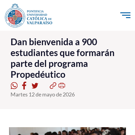
Click acá para ir directamente al contenido
La Universidad
Dan bienvenida a 900
estudiantes que formarán
Investigación, Creación e Innovación
parte del programa
PUCV Internacional
Propedéutico
Vinculación con el Medio
Admisión
Martes 12 de mayo de 2026
Pregrado
Postgrado
Formación Continua