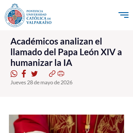
Click acá para ir directamente al contenido
La Universidad
Académicos analizan el
llamado del Papa León XIV a
Investigación, Creación e Innovación
humanizar la IA
PUCV Internacional
Vinculación con el Medio
Jueves 28 de mayo de 2026
Admisión
Pregrado
Postgrado
Formación Continua