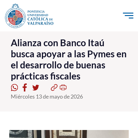
Click acá para ir directamente al contenido
La Universidad
Alianza con Banco Itaú
busca apoyar a las Pymes en
Investigación, Creación e Innovación
el desarrollo de buenas
PUCV Internacional
prácticas fiscales
Vinculación con el Medio
Admisión
Miércoles 13 de mayo de 2026
Pregrado
Postgrado
Formación Continua