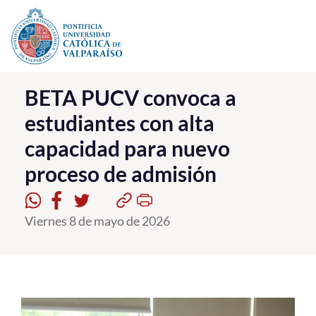
Click acá para ir directamente al contenido
La Universidad
BETA PUCV convoca a
estudiantes con alta
Investigación, Creación e Innovación
capacidad para nuevo
PUCV Internacional
proceso de admisión
Vinculación con el Medio
Admisión
Viernes 8 de mayo de 2026
Pregrado
Postgrado
Formación Continua