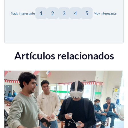
1
2
3
4
5
Nada interesante
Muy interesante
Artículos relacionados