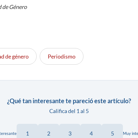
d de Género
ad de género
Periodismo
¿Qué tan interesante te pareció este artículo?
Califica del 1 al 5
1
2
3
4
5
teresante
Muy int