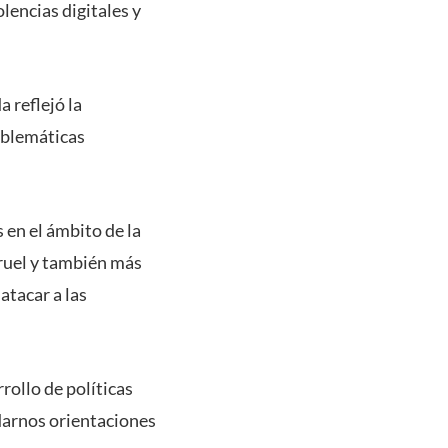
olencias digitales y
 reflejó la
roblemáticas
 en el ámbito de la
cruel y también más
atacar a las
rollo de políticas
 darnos orientaciones