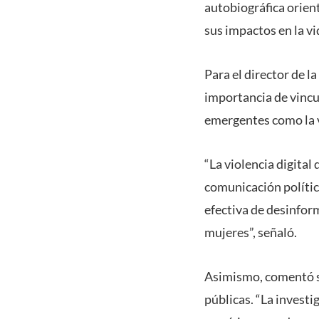
autobiográfica orient
sus impactos en la vi
Para el director de l
importancia de vincul
emergentes como la v
“La violencia digita
comunicación polític
efectiva de desinform
mujeres”, señaló.
Asimismo, comentó sob
públicas. “La invest