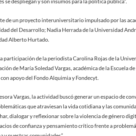
 se despliegan y son insumos para la política pública”.
te de un proyecto interuniversitario impulsado por las ac
sidad del Desarrollo; Nadia Herrada de la Universidad And
idad Alberto Hurtado.
 la participación de la periodista Carolina Rojas de la Univ
ación de María Soledad Vargas, académica de la Escuela d
ó con apoyo del Fondo Alquimia y Fondecyt.
esora Vargas, la actividad buscó generar un espacio de con
oblemáticas que atraviesan la vida cotidiana y las comunid
ar, dialogar y reflexionar sobre la violencia de género digit
pacios de confianza y pensamiento crítico frente a problem
na y nuestras comunidades”.