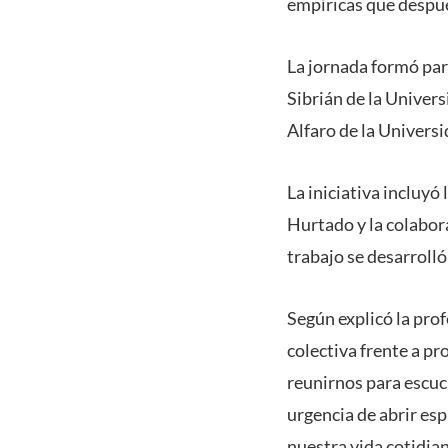
empíricas que después
La jornada formó par
Sibrián de la Univer
Alfaro de la Univers
La iniciativa incluyó
Hurtado y la colabor
trabajo se desarroll
Según explicó la prof
colectiva frente a pr
reunirnos para escuch
urgencia de abrir es
nuestra vida cotidia