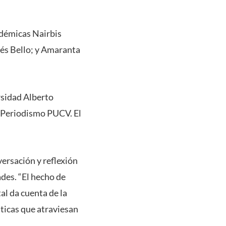
adémicas Nairbis
rés Bello; y Amaranta
ersidad Alberto
e Periodismo PUCV. El
versación y reflexión
ades. “El hecho de
al da cuenta de la
áticas que atraviesan