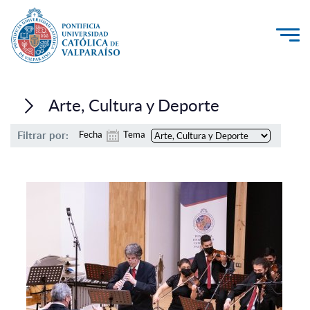
La Universidad
Arte, Cultura y Deporte
Investigación, Creación e Innovación
Filtrar por:
Fecha
Tema
PUCV Internacional
Vinculación con el Medio
Admisión
Pregrado
Postgrado
Formación Continua