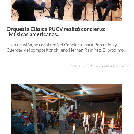
Estudiantes
Académicos
Orquesta Clásica PUCV realizó concierto:
Leer más +
“Músicas americanas...
Funcionarios
En la ocasión, se reestrenó el Concierto para Percusión y
Alumni
Cuerdas del compositor chileno Hernán Ramírez. El próximo...
Viernes 19 de agosto de 2022
English