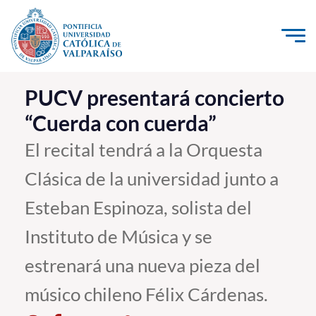
Click acá para ir directamente al contenido
La Universidad
PUCV presentará concierto
“Cuerda con cuerda”
Investigación, Creación e Innovación
PUCV Internacional
El recital tendrá a la Orquesta
Vinculación con el Medio
Clásica de la universidad junto a
Esteban Espinoza, solista del
Admisión
Instituto de Música y se
Pregrado
estrenará una nueva pieza del
Postgrado
músico chileno Félix Cárdenas.
Formación Continua