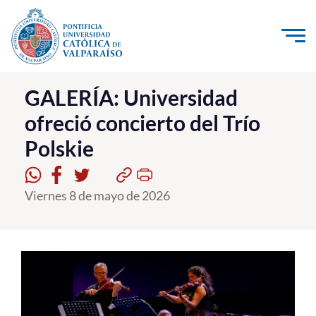
Click acá para ir directamente al contenido
La Universidad
GALERÍA: Universidad
ofreció concierto del Trío
Investigación, Creación e Innovación
Polskie
PUCV Internacional
Vinculación con el Medio
Viernes 8 de mayo de 2026
Admisión
Pregrado
Postgrado
Formación Continua