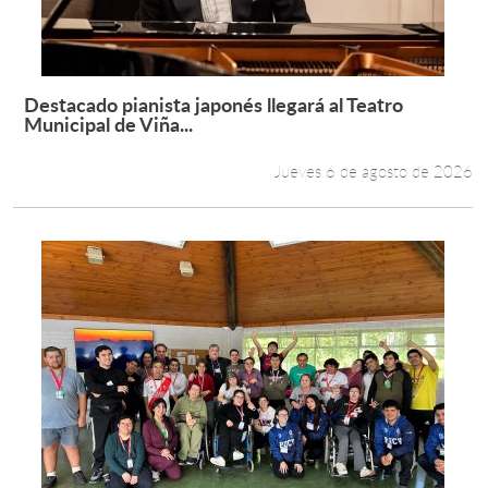
Estudiantes
Académicos
Destacado pianista japonés llegará al Teatro
Leer más +
Municipal de Viña...
Funcionarios
Jueves 6 de agosto de 2026
Alumni
English