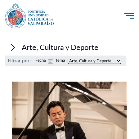
La Universidad
Arte, Cultura y Deporte
Investigación, Creación e Innovación
Filtrar por:
Fecha
Tema
PUCV Internacional
Vinculación con el Medio
Admisión
Pregrado
Postgrado
Formación Continua