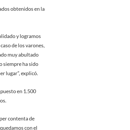
ados obtenidos en la
olidado y logramos
caso de los varones,
tado muy abultado
o siempre ha sido
r lugar”, explicó.
 puesto en 1.500
os.
úper contenta de
s quedamos con el