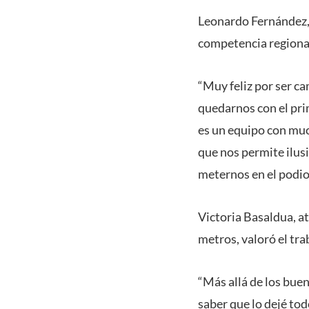
Leonardo Fernández, 
competencia regiona
“Muy feliz por ser 
quedarnos con el pri
es un equipo con muc
que nos permite ilus
meternos en el podio 
Victoria Basaldua, a
metros, valoró el tra
“Más allá de los bue
saber que lo dejé to