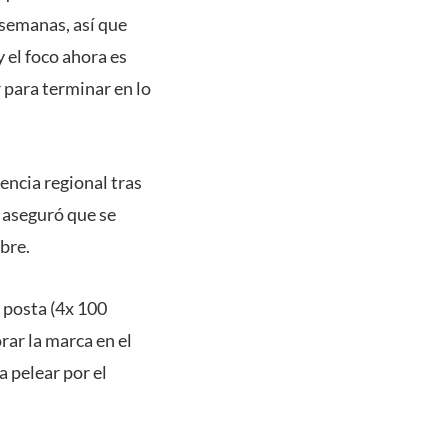
 semanas, así que
 el foco ahora es
 para terminar en lo
encia regional tras
, aseguró que se
bre.
 posta (4x 100
ar la marca en el
 pelear por el