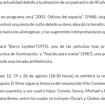
a actualidad debido a la obsesión de un padrastro de 40 año
a en programa será “2001: Odisea del espacio” (1968), la
 volvió una pieza de culto debido a cómo abordó la temática 
 hasta los alienígenas, y las sugerentes interpretaciones 
ará “Barry Lyndon”(1975), una de las películas más p
cnica de iluminación, y “Nacido para matar”(1987), una p
sde una mirada antibelicista.
nes 12, 19 y 26 de agosto (18:30 horas) se exhibirá la re
ola. El filme sigue la historia del reconocido Vito Corleon
os cuarenta, y sus cuatro hijos: Connie, Sonny, Michael y F
alardones, entre los cuales se incluyen Óscars y Globos d