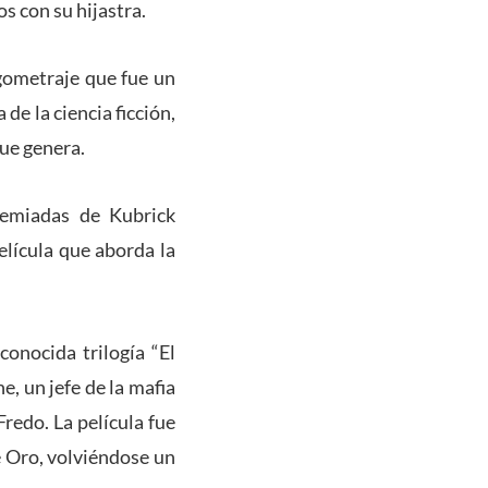
s con su hijastra.
rgometraje que fue un
de la ciencia ficción,
que genera.
remiadas de Kubrick
elícula que aborda la
conocida trilogía “El
e, un jefe de la mafia
redo. La película fue
e Oro, volviéndose un