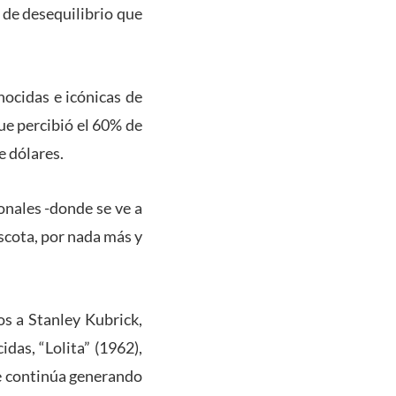
 de desequilibrio que
onocidas e icónicas de
ue percibió el 60% de
e dólares.
onales -donde se ve a
scota, por nada más y
os a Stanley Kubrick,
das, “Lolita” (1962),
e continúa generando