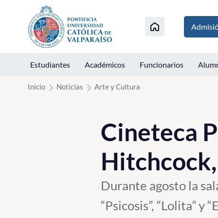
Click acá para ir directamente al contenido
Admisi
Estudiantes
Académicos
Funcionarios
Alum
Inicio
Noticias
Arte y Cultura
Cineteca P
Hitchcock,
Durante agosto la sal
“Psicosis”, “Lolita” y “