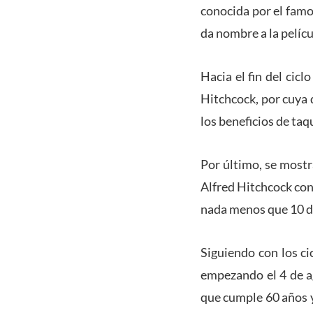
conocida por el famo
da nombre a la pelíc
Hacia el fin del cicl
Hitchcock, por cuya 
los beneficios de taq
Por último, se mostr
Alfred Hitchcock con
nada menos que 10 dó
Siguiendo con los ci
empezando el 4 de ag
que cumple 60 años 