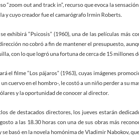
so “zoom out and track in”, recurso que evoca la sensación
ula y cuyo creador fue el camarógrafo Irmin Roberts.
o se exhibirá “Psicosis” (1960), una de las películas más c
dirección no cobró a fin de mantener el presupuesto, aunq
uilla, con lo que logró una fortuna de cerca de 15 millones d
ará el filme “Los pájaros” (1963), cuyas imágenes promoci
 un cuervo en el hombro-, le costó a un niño perder a su ma
lares y la oportunidad de conocer al director.
clos de destacados directores, los jueves estarán dedicad
osto a las 18.30 horas con una de sus obras más reconoci
y se basó en la novela homónima de Vladimir Nabokov, qu