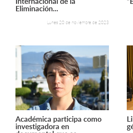
Internacional de la
“
Eliminación...
Lunes 20 de noviembre de 2023
Académica participa como
L
Leer más +
investigadora en
g