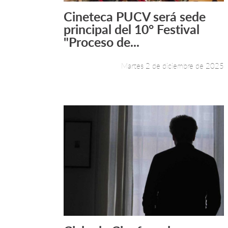
Cineteca PUCV será sede
Leer más +
principal del 10° Festival
"Proceso de...
Martes 2 de diciembre de 2025