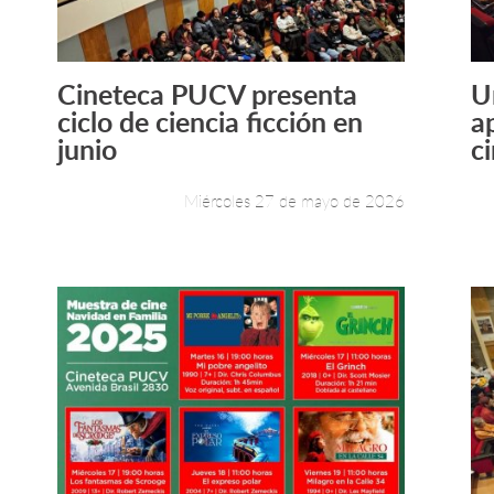
Cineteca PUCV presenta
U
Leer más +
ciclo de ciencia ficción en
a
junio
ci
Miércoles 27 de mayo de 2026