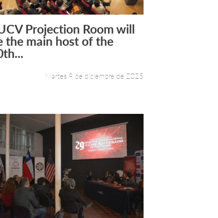
UCV Projection Room will
Leer más +
e the main host of the
th...
Martes 9 de diciembre de 2025