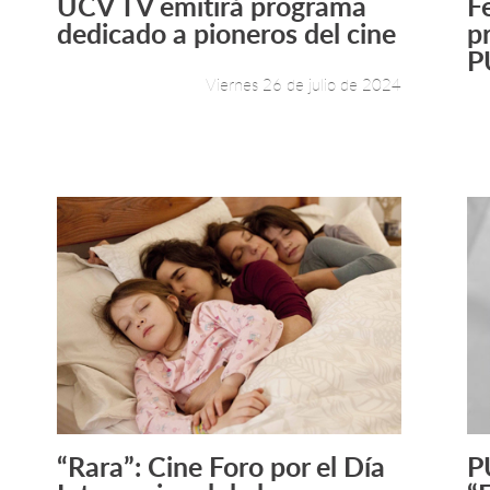
UCV TV emitirá programa
F
Leer más +
dedicado a pioneros del cine
p
P
Viernes 26 de julio de 2024
“Rara”: Cine Foro por el Día
P
Leer más +