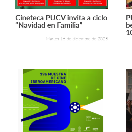
Cineteca PUCV invita a ciclo
P
Leer más +
“Navidad en Familia”
b
10
Martes 16 de diciembre de 2025