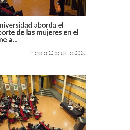
niversidad aborda el
Leer más +
porte de las mujeres en el
ne a...
Miércoles 22 de abril de 2026