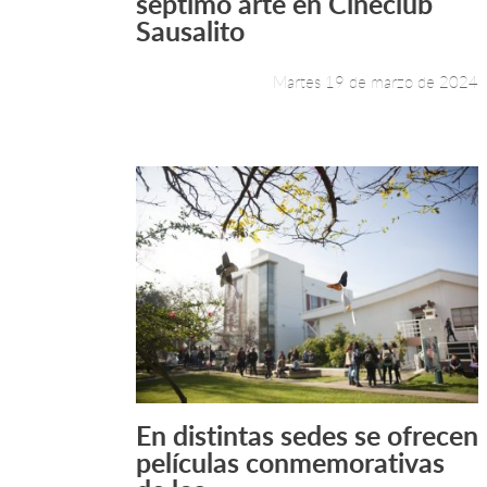
séptimo arte en Cineclub
Sausalito
Martes 19 de marzo de 2024
En distintas sedes se ofrecen
Leer más +
películas conmemorativas