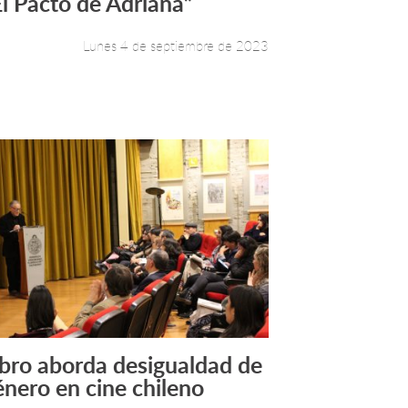
El Pacto de Adriana”
Lunes 4 de septiembre de 2023
ibro aborda desigualdad de
Leer más +
énero en cine chileno