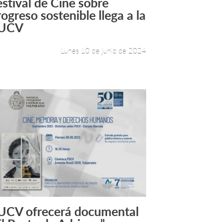
estival de Cine sobre
Leer más +
rogreso sostenible llega a la
UCV
Lunes 10 de junio de 2024
UCV ofrecerá documental
Leer más +