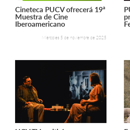
Cineteca PUCV ofrecerá 19ª
P
Leer más +
Muestra de Cine
p
Iberoamericano
Fe
Miércoles 5 de noviembre de 2025