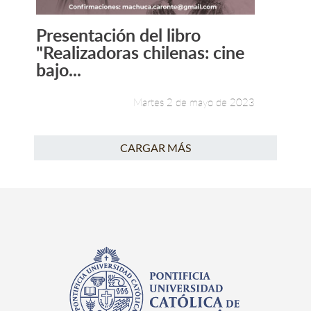
Presentación del libro
Leer más +
"Realizadoras chilenas: cine
bajo...
Martes 2 de mayo de 2023
CARGAR MÁS