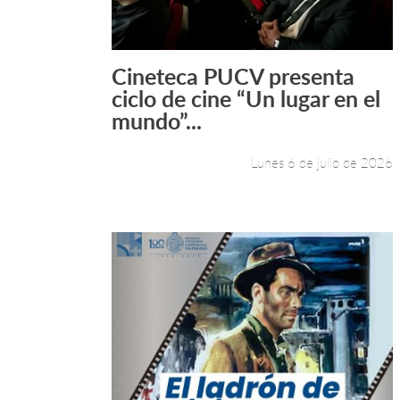
Cineteca PUCV presenta
Leer más +
ciclo de cine “Un lugar en el
mundo”...
Lunes 6 de julio de 2026