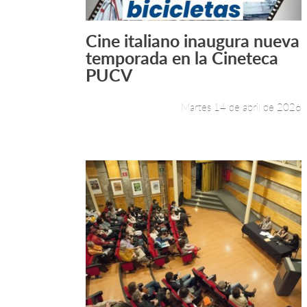
Cine italiano inaugura nueva
Leer más +
temporada en la Cineteca
PUCV
Martes 14 de abril de 2026