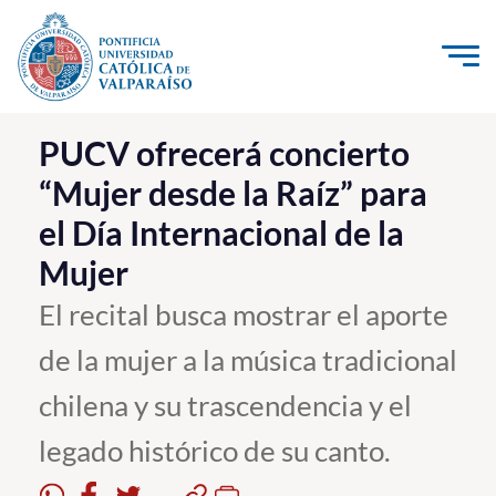
Click acá para ir directamente al contenido
La Universidad
PUCV ofrecerá concierto
“Mujer desde la Raíz” para
Investigación, Creación e Innovación
el Día Internacional de la
PUCV Internacional
Mujer
Vinculación con el Medio
El recital busca mostrar el aporte
Admisión
de la mujer a la música tradicional
Pregrado
chilena y su trascendencia y el
Postgrado
legado histórico de su canto.
Formación Continua