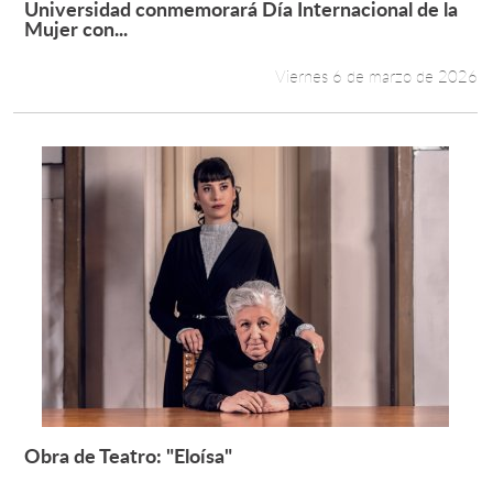
Universidad conmemorará Día Internacional de la
Leer más +
Mujer con...
Estudiantes
Viernes 6 de marzo de 2026
Académicos
Funcionarios
Alumni
English
Obra de Teatro: "Eloísa"
Leer más +