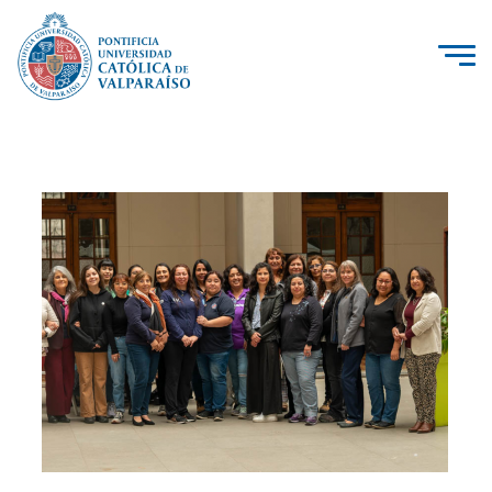
La Universidad
Investigación, Creación e Innovación
PUCV Internacional
Vinculación con el Medio
Admisión
Pregrado
Postgrado
Formación Continua