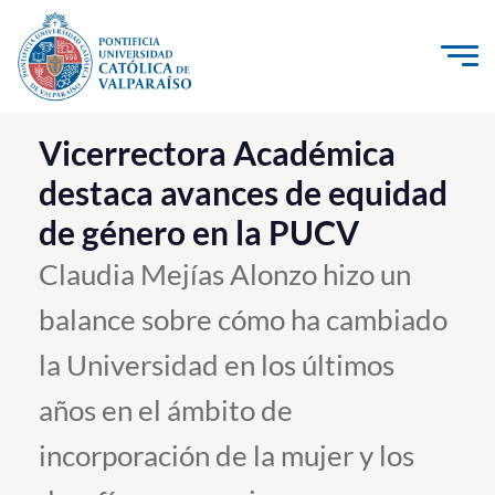
Click acá para ir directamente al contenido
La Universidad
Vicerrectora Académica
destaca avances de equidad
Investigación, Creación e Innovación
de género en la PUCV
PUCV Internacional
Vinculación con el Medio
Claudia Mejías Alonzo hizo un
balance sobre cómo ha cambiado
Admisión
la Universidad en los últimos
Pregrado
años en el ámbito de
Postgrado
incorporación de la mujer y los
Formación Continua