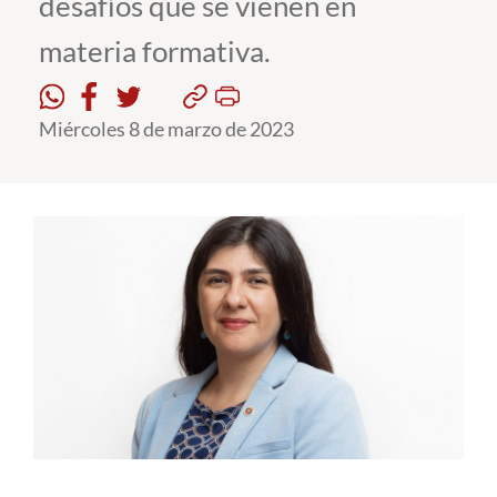
desafíos que se vienen en
materia formativa.
Estudiantes
Académicos
Miércoles 8 de marzo de 2023
Funcionarios
Alumni
English